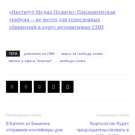
«Институт Медиа Полиси»: Парламентская
трибуна — не место для голословных
обвинений в адрес независимых СМИ
ТЕГИ
давление на СМИ
марш за свободу слова
митинг у офиса "Азаттык"
свобода слова
Предыдущая статья
Следующая статья
В Баткен из Бишкека
Кыргызстан будет
отправили контейнеры для
председательствовать в