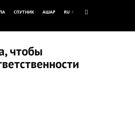
ЛА
СПУТНИК
АШАР
RU
а, чтобы
тветственности