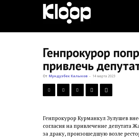
KLOOP.KG
—
Генпрокурор попр
привлечь депутат
Новости
От
Мундузбек Калыков
-
14 марта 2023
Кыргызстана
Генпрокурор Курманкул Зулушев внес
согласия на привлечение депутата Ж
за драку, произошедшую возле ресто