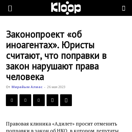
KLOOP.KG
Законопроект «об
—
иноагентах». Юристы
считают, что поправки в
Новости
закон нарушают права
человека
Кыргызстана
От
Мирайым Алмас
-
26 мая 2023
Правовая клиника «Адилет» просит отменить
поправки в закон об НКО, в котором депутаты