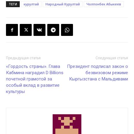
ТЕГИ
курултай
Народный Курултай
Чолпонбек Абыкеев
Предыдущая статья
Следующая статья
«Гордость страны». Глава
Президент подписал закон о
Кабмина наградил D Billions
безвизовом режиме
почетной грамотой за
Кыргызстана c Мальдивами
особый вклад в развитие
культуры