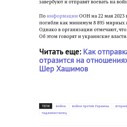
завербуют и отправят воевать на вой
По
информации
ООН на 22 мая 2023 
погибли как минимум 8 895 мирных ж
Однако в организации отмечают, что,
Об этом говорят и украинские власти
Читать еще:
Как отправк
отразится на отношениях
Шер Хашимов
ТЕГИ
война
война против Украины
вторже
таджикистанец