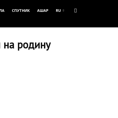
ЛА
СПУТНИК
АШАР
RU
 на родину