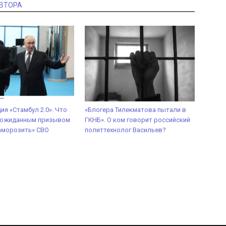
АВТОРА
ия «Стамбул 2.0». Что
«Блогера Тилекматова пытали в
неожиданным призывом
ГКНБ». О ком говорит российский
аморозить» СВО
политтехнолог Васильев?