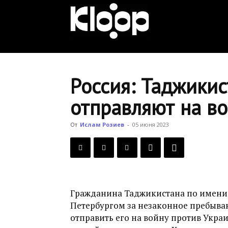
KLOOP.KG
—
Россия: Таджики
отправляют на в
Новости
От
Ислам Розиев
-
05 июня 2023
Кыргызстана
Гражданина Таджикистана по имен
Петербургом за незаконное пребывани
отправить его на войну против Укра