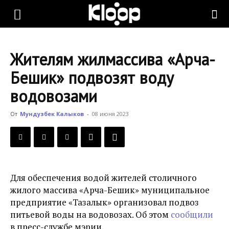
KLOOP.KG
Жителям жилмассива «Арча-
—
Бешик» подвозят воду
водовозами
Новости
От
Мундузбек Калыков
-
08 июня 2023
Кыргызстана
Для обеспечения водой жителей столичного
жилого массива «Арча-Бешик» муниципальное
предприятие «Тазалык» организовал подвоз
питьевой воды на водовозах. Об этом
сообщили
в пресс-службе мэрии.