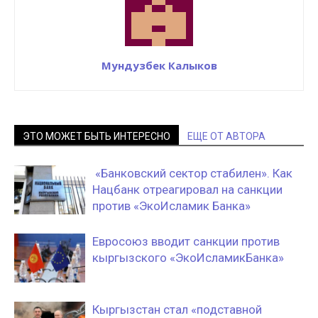
Мундузбек Калыков
ЭТО МОЖЕТ БЫТЬ ИНТЕРЕСНО
ЕЩЕ ОТ АВТОРА
«Банковский сектор стабилен». Как
Нацбанк отреагировал на санкции
против «ЭкоИсламик Банка»
Евросоюз вводит санкции против
кыргызского «ЭкоИсламикБанка»
Кыргызстан стал «подставной