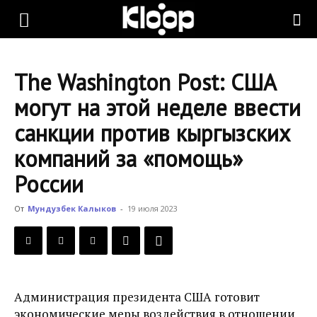
KLOOP.KG
The Washington Post: США
—
могут на этой неделе ввести
санкции против кыргызских
Новости
компаний за «помощь»
России
Кыргызстана
От
Мундузбек Калыков
-
19 июля 2023
Администрация президента США готовит
экономические меры воздействия в отношении