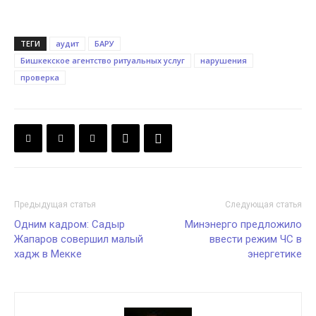
ТЕГИ
аудит
БАРУ
Бишкекское агентство ритуальных услуг
нарушения
проверка
Предыдущая статья
Следующая статья
Одним кадром: Садыр
Минэнерго предложило
Жапаров совершил малый
ввести режим ЧС в
хадж в Мекке
энергетике