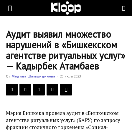
KLOOP.KG
Аудит выявил множество
—
нарушений в «Бишкекском
агентстве ритуальных услуг»
Новости
— Кадырбек Атамбаев
От
Медина Шамшидинова
-
20 июля 2023
Кыргызстана
Мэрия Бишкека провела аудит в
«Бишкекском
агентстве ритуальных услуг»
(БАРУ) по запросу
фракции столичного горкенеша «Социал-