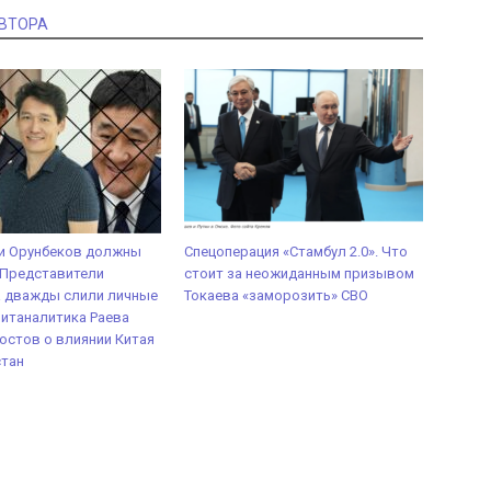
АВТОРА
 и Орунбеков должны
Спецоперация «Стамбул 2.0». Что
 Представители
стоит за неожиданным призывом
а дважды слили личные
Токаева «заморозить» СВО
итаналитика Раева
постов о влиянии Китая
стан