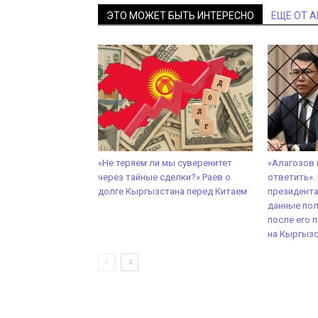
ЭТО МОЖЕТ БЫТЬ ИНТЕРЕСНО
ЕЩЕ ОТ 
«Не теряем ли мы суверенитет
«Алагозов
через тайные сделки?» Раев о
ответить».
долге Кыргызстана перед Китаем
президент
данные пол
после его 
на Кыргыз