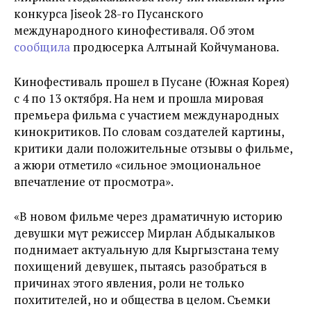
конкурса Jiseok 28-го Пусанского
международного кинофестиваля. Об этом
сообщила
продюсерка Алтынай Койчуманова.
Кинофестиваль прошел в Пусане (Южная Корея)
с 4 по 13 октября. На нем и прошла мировая
премьера фильма с участием международных
кинокритиков. По словам создателей картины,
критики дали положительные отзывы о фильме,
а жюри отметило «сильное эмоциональное
впечатление от просмотра».
«В новом фильме через драматичную историю
девушки
м
ү
т
режиссер Мирлан Абдыкалыков
поднимает актуальную для Кыргызстана тему
похищений девушек, пытаясь разобраться в
причинах этого явления, роли не только
похитителей, но и общества в целом. Съемки