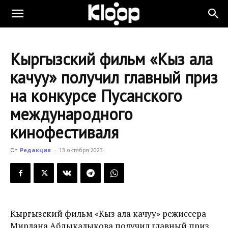
KLOOP.KG
Кыргызский фильм «Кыз ала
—
качуу» получил главный приз
на конкурсе Пусанского
Новости
международного
кинофестиваля
Кыргызстана
От
Редакция
-
13 октября 2023
Кыргызский фильм «Кыз ала качуу» режиссера
Мирлана Абдыкалыкова получил главный приз