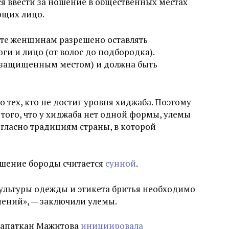
я ввести за ношение в общественных местах
ющих лицо.
ате женщинам разрешено оставлять
ги и лицо (от волос до подбородка).
защищенным местом) и должна быть
о тех, кто не достиг уровня хиджаба. Поэтому
 того, что у хиджаба нет одной формы, улемы
огласно традициям страны, в которой
ошение бороды считается
сунной
.
культуры одежды и этикета бритья необходимо
нений», — заключили улемы.
рапаткан Мажитова
инициировала