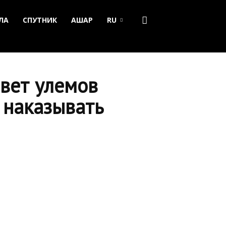
ЛА
СПУТНИК
АШАР
RU
вет улемов
е наказывать