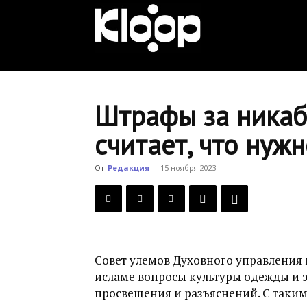
KLOOP.KG
—
Штрафы за никаб
считает, что нуж
Новости
От
Редакция
-
15 ноября 2023
Кыргызстана
Совет улемов Духовного управления 
исламе вопросы культуры одежды и 
просвещения и разъяснений. С таки