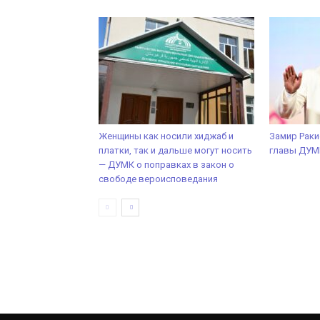
Женщины как носили хиджаб и
Замир Раки
платки, так и дальше могут носить
главы ДУМ
— ДУМК о поправках в закон о
свободе вероисповедания