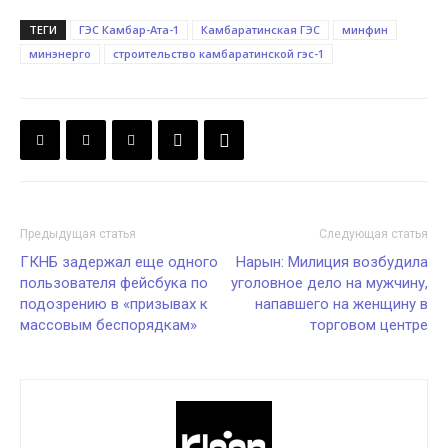
ТЕГИ
ГЭС Камбар-Ата-1
Камбаратинская ГЭС
минфин
минэнерго
строительство камбаратинской гэс-1
Предыдущая статья
Следующая статья
ГКНБ задержал еще одного
Нарын: Милиция возбудила
пользователя фейсбука по
уголовное дело на мужчину,
подозрению в «призывах к
напавшего на женщину в
массовым беспорядкам»
торговом центре