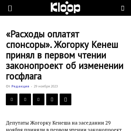
KLOOP.KG
«Расходы оплатят
—
спонсоры». Жогорку Кенеш
принял в первом чтении
Новости
законопроект об изменении
госфлага
Кыргызстана
От
Редакция
-
29 ноября 2023
Депутаты Жогорку Кенеша на заседании 29
ноября приняли в первом чтении законопроект