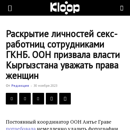
KLOOP.KG
Раскрытие личностей секс-
—
работниц сотрудниками
ГКНБ. ООН призвала власти
Новости
Кыргызстана уважать права
женщин
Кыргызстана
От
Редакция
-
30 ноября 2023
Постоянный координатор ООН Антье Граве
потребовала
немедленно удалить фотографии