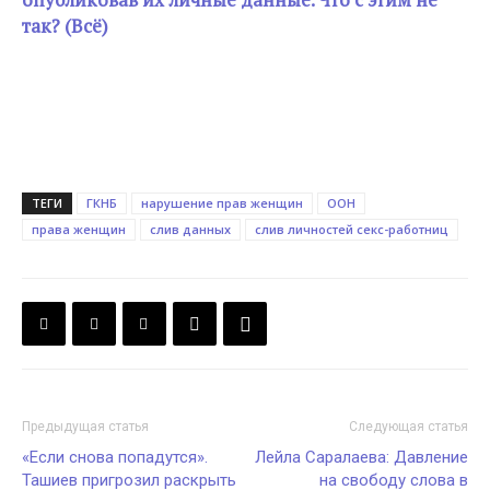
так? (Всё)
ТЕГИ
ГКНБ
нарушение прав женщин
ООН
права женщин
слив данных
слив личностей секс-работниц
Предыдущая статья
Следующая статья
«Если снова попадутся».
Лейла Саралаева: Давление
Ташиев пригрозил раскрыть
на свободу слова в