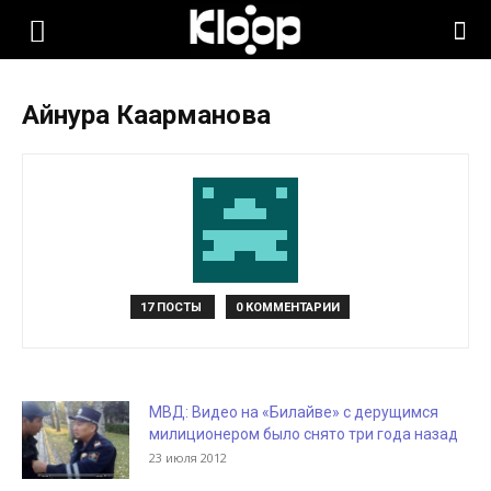
KLOOP.KG
Айнура Каарманова
—
Новости
Кыргызстана
17 ПОСТЫ
0 КОММЕНТАРИИ
МВД: Видео на «Билайве» с дерущимся
милиционером было снято три года назад
23 июля 2012