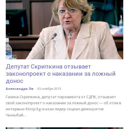
Депутат Скрипкина отзывает
законопроект о наказании за ложный
донос
Александра Ли
-
05 ноября 2013
Галина Скрипкина, депутат парламента от СДПК, отзывает
свой законопроект о наказании за ложный донос — об этом в
интервью Kloop.kg сказал лидер социал-демократов
Чыныбай...