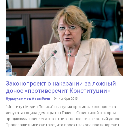
Законопроект о наказании за ложный
донос «противоречит Конституции»
Нурмухаммед Атамбаев
-
04 ноября 2013
"Институт Медиа Полиси" выступил против законопроекта
депутата социал-демократов Галины Скрипкиной, которая
предложила привлекать к ответственности за ложный донос.
Правозащитники считают, что проект закона противоречит