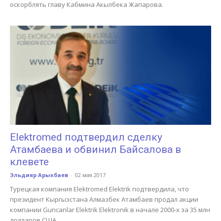
оскорблять главу Кабмина Акылбека Жапарова.
Elektromed подтвердил сделку
Атамбаева и обвинил Байсалова в
клевете
Эльдияр Арыкбаев
-
02 мая 2017
Турецкая компания Elektromed Elektrik подтвердила, что
президент Кыргызстана Алмазбек Атамбаев продал акции
компании Guncanlar Elektrik Elektronik в начале 2000-х за 35 млн
долларов США....