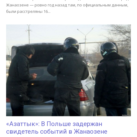
Жанаозене — ровно год назад там, по официальным данным,
были расстреляны 16...
«Азаттык»: В Польше задержан
свидетель событий в Жанаозене