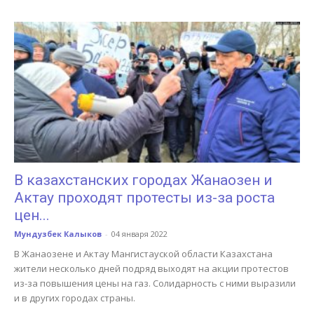
В казахстанских городах Жанаозен и
Актау проходят протесты из-за роста
цен...
Мундузбек Калыков
-
04 января 2022
В Жанаозене и Актау Мангистауской области Казахстана
жители несколько дней подряд выходят на акции протестов
из-за повышения цены на газ. Солидарность с ними выразили
и в других городах страны.