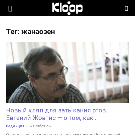
KLOOP.KG
Тег: жанаозен
—
Новости
Кыргызстана
Новый кляп для затыкания ртов.
Евгений Жовтис — о том, как...
Редакция
-
04 ноября 2025
Один из самых известных правозащитников Центральной