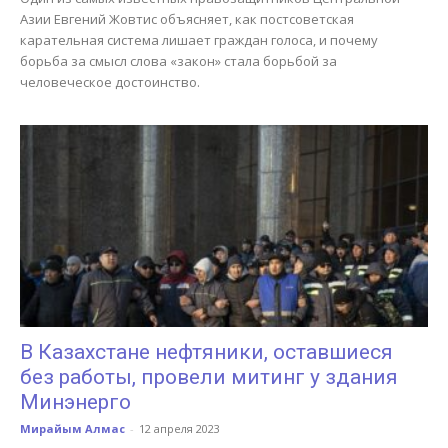
Азии Евгений Жовтис объясняет, как постсоветская
карательная система лишает граждан голоса, и почему
борьба за смысл слова «закон» стала борьбой за
человеческое достоинство.
В Казахстане нефтяники, оставшиеся
без работы, провели митинг у здания
Минэнерго
Мирайым Алмас
-
12 апреля 2023