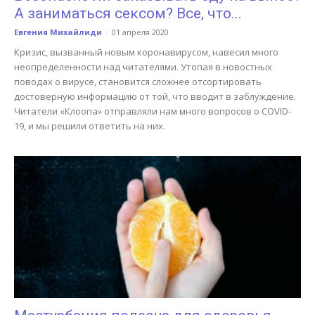
А заниматься сексом? Все, что...
Евгения Михайлиди
-
01 апреля 2020
Кризис, вызванный новым коронавирусом, навесил много
неопределенности над читателями. Утопая в новостных
поводах о вирусе, становится сложнее отсортировать
достоверную информацию от той, что вводит в заблуждение.
Читатели «Клоопа» отправляли нам много вопросов о COVID-
19, и мы решили ответить на них.