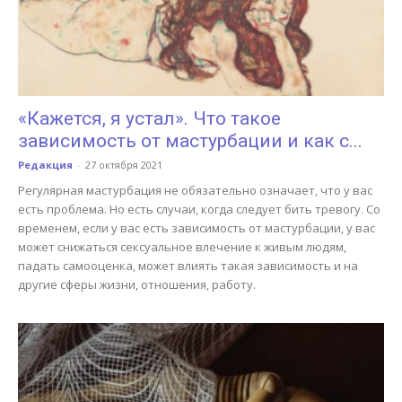
«Кажется, я устал». Что такое
зависимость от мастурбации и как с...
Редакция
-
27 октября 2021
Регулярная мастурбация не обязательно означает, что у вас
есть проблема. Но есть случаи, когда следует бить тревогу. Со
временем, если у вас есть зависимость от мастурбации, у вас
может снижаться сексуальное влечение к живым людям,
падать самооценка, может влиять такая зависимость и на
другие сферы жизни, отношения, работу.