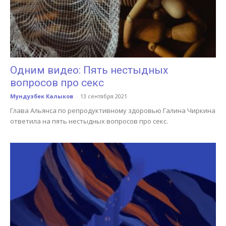
Одним видео: Пять нестыдных
вопросов про секс
Мундузбек Калыков
-
13 сентября 2021
Глава Альянса по репродуктивному здоровью Галина Чиркина
ответила на пять нестыдных вопросов про секс.