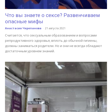
Что вы знаете о сексе? Развенчиваем
опасные мифы
Анастасия Черепанова
-
21 августа 2021
Считается, что сексуальным образованием и вопросами
репродуктивного здоровья, вплоть до обычной гигиены,
должны заниматься родители. Но и они не всегда обладают
достаточным уровнем знаний.