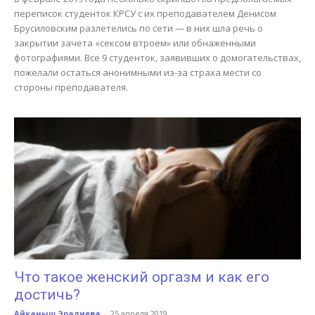
переписок студенток КРСУ с их преподавателем Денисом
Брусиловским разлетелись по сети — в них шла речь о
закрытии зачета «сексом втроем» или обнаженными
фотографиями. Все 9 студенток, заявивших о домогательствах,
пожелали остаться анонимными из-за страха мести со
стороны преподавателя.
Что такое женский оргазм и как его
достичь?
Айканыш Эралиева
-
25 апреля 2019