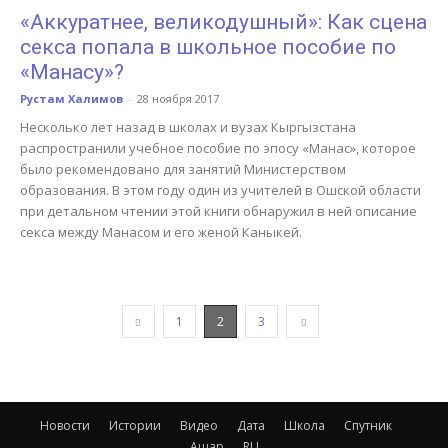
«Аккуратнее, великодушный»: Как сцена
секса попала в школьное пособие по
«Манасу»?
Рустам Халимов
-
28 ноября 2017
Несколько лет назад в школах и вузах Кыргызстана
распространили учебное пособие по эпосу «Манас», которое
было рекомендовано для занятий Министерством
образования. В этом году один из учителей в Ошской области
при детальном чтении этой книги обнаружил в ней описание
секса между Манасом и его женой Каныкей.
1
2
3
Новости
Истории
Видео
Дата
Школа
Спутник
Ашар
RU