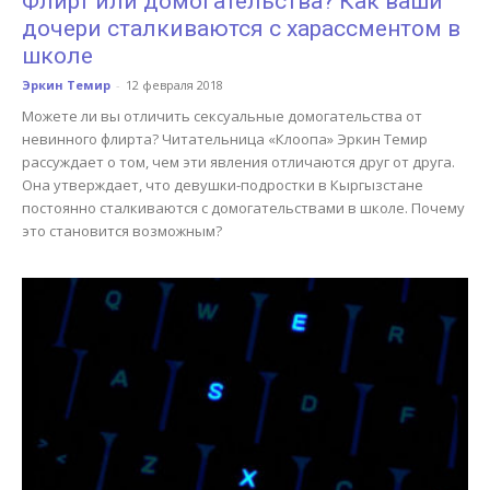
Флирт или домогательства? Как ваши
дочери сталкиваются с харассментом в
школе
Эркин Темир
-
12 февраля 2018
Можете ли вы отличить сексуальные домогательства от
невинного флирта? Читательница «Клоопа» Эркин Темир
рассуждает о том, чем эти явления отличаются друг от друга.
Она утверждает, что девушки-подростки в Кыргызстане
постоянно сталкиваются с домогательствами в школе. Почему
это становится возможным?