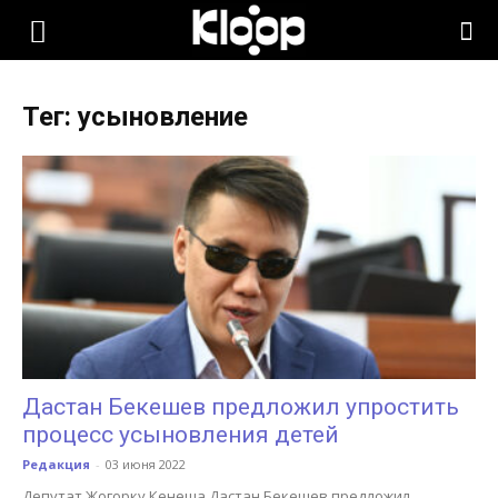
KLOOP.KG
Тег: усыновление
—
Новости
Кыргызстана
Дастан Бекешев предложил упростить
процесс усыновления детей
Редакция
-
03 июня 2022
Депутат Жогорку Кенеша Дастан Бекешев предложил