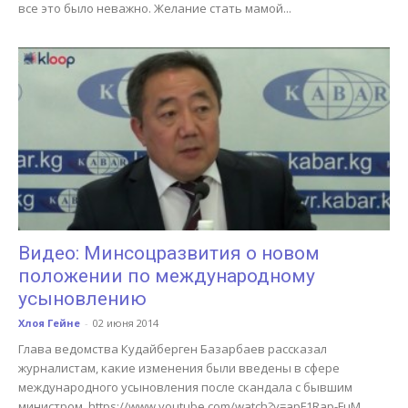
все это было неважно. Желание стать мамой...
Видео: Минсоцразвития о новом
положении по международному
усыновлению
Хлоя Гейне
-
02 июня 2014
Глава ведомства Кудайберген Базарбаев рассказал
журналистам, какие изменения были введены в сфере
международного усыновления после скандала с бывшим
министром. https://www.youtube.com/watch?v=apF1Rap-FuM