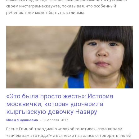
своем инстаграм-аккаунте, показывая, что особенный
ребенок тоже может быть счастливым.
«Это была просто жесть»: История
москвички, которая удочерила
кыргызскую девочку Назиру
Иван Янушкевич
-
03 апреля 2017
Елене Евиной твердили о «плохой генетике», спрашивали
«зачем вам это надо?» и всячески пытались отговорить, но ей