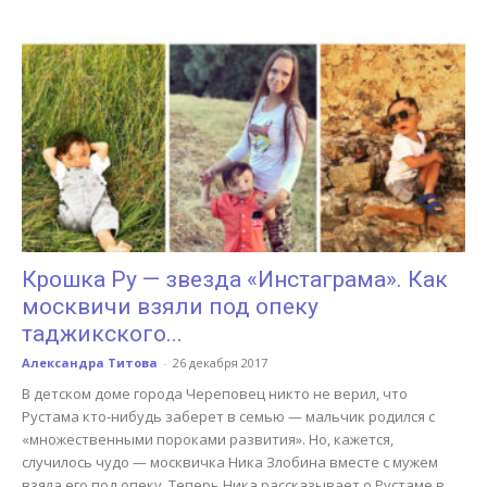
Крошка Ру — звезда «Инстаграма». Как
москвичи взяли под опеку
таджикского...
Александра Титова
-
26 декабря 2017
В детском доме города Череповец никто не верил, что
Рустама кто-нибудь заберет в семью — мальчик родился с
«множественными пороками развития». Но, кажется,
случилось чудо — москвичка Ника Злобина вместе с мужем
взяла его под опеку. Теперь Ника рассказывает о Рустаме в