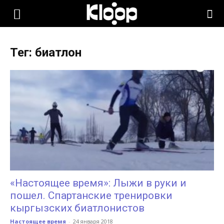
KLOOP.KG
Тег: биатлон
—
Новости
Кыргызстана
«Настоящее время»: Лыжи в руки и
пошел. Cпартанские тренировки
кыргызских биатлонистов
Настоящее время
-
24 января 2018