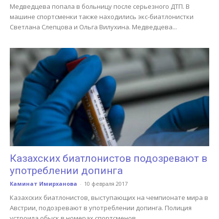
Медведцева попала в больницу после серьезного ДТП. В
машине спортсменки также находились экс-биатлонистки
Светлана Слепцова и Ольга Вилухина. Медведцева...
Казахских биатлонистов подозревают в
употреблении допинга
Каминат Имирханова
-
10 февраля 2017
Казахских биатлонистов, выступающих на чемпионате мира в
Австрии, подозревают в употреблении допинга. Полиция
устроила обыск в номерах спортсменов.