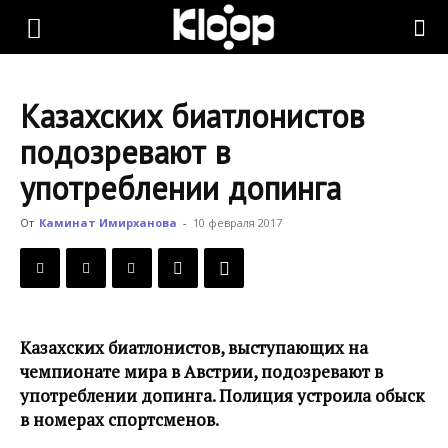
KLOOP.KG
Казахских биатлонистов
—
подозревают в
употреблении допинга
Новости
От
Каминат Имирханова
-
10 февраля 2017
Кыргызстана
Казахских биатлонистов, выступающих на
чемпионате мира в Австрии, подозревают в
употреблении допинга. Полиция устроила обыск
в номерах спортсменов.