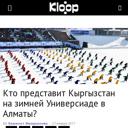
KLOOP.KG
—
Новости
Кыргызстана
Кто представит Кыргызстан
на зимней Универсиаде в
Алматы?
От
Каминат Имирханова
-
27 января 2017