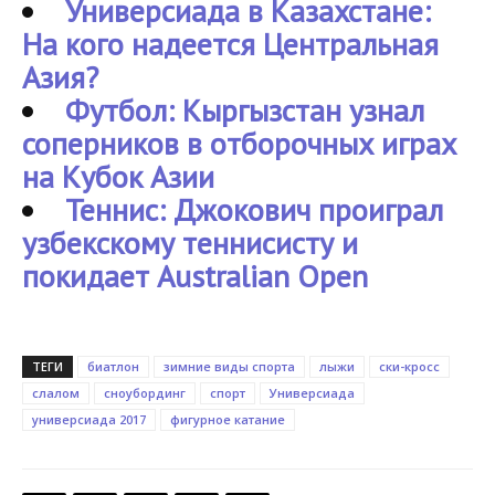
Универсиада в Казахстане:
На кого надеется Центральная
Азия?
Футбол: Кыргызстан узнал
соперников в отборочных играх
на Кубок Азии
Теннис: Джокович проиграл
узбекскому теннисисту и
покидает Australian Open
ТЕГИ
биатлон
зимние виды спорта
лыжи
ски-кросс
слалом
сноубординг
спорт
Универсиада
универсиада 2017
фигурное катание