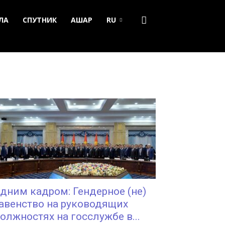
ЛА
СПУТНИК
АШАР
RU
дним кадром: Гендерное (не)
авенство на руководящих
олжностях на госслужбе в...