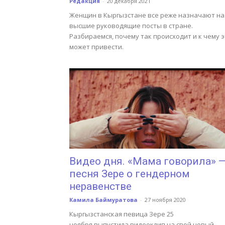
Редакция
-
20 декабря 2021
Женщин в Кыргызстане все реже назначают на
высшие руководящие посты в стране.
Разбираемся, почему так происходит и к чему 
может привести.
Видео дня. «Мама говорила» 
песня Зере о гендерном
неравенстве
Камила Баймуратова
-
27 ноября 2020
Кыргызстанская певица Зере 25
ноября выпустила видеоклип на свой новый