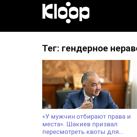
KLOOP.KG
—
Тег: гендерное нера
Новости
Кыргызстана
«У мужчин отбирают права и
места». Шакиев призвал
пересмотреть квоты для...