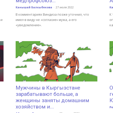
медпрофсоюз...
А
Канышай Балкыбекова
-
27 июля 2022
К
В комментариях Виндиза позже уточнил, что
К
 и
имел в виду не «согласие» мужа, а его
оп
«уведомление».
к
Мужчины в Кыргызстане
О
зарабатывают больше, а
г
женщины заняты домашним
К
хозяйством и...
Р