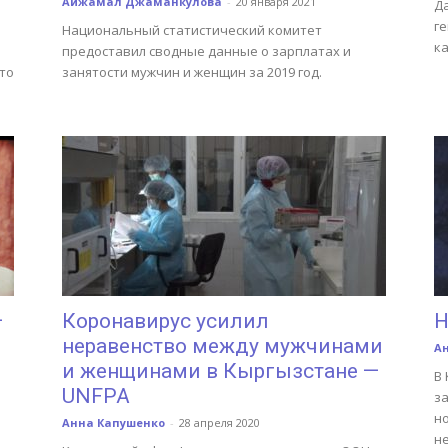
Айжамал Джаманкулова
-
20 января 2021
Д
г
Национальный статистический комитет
ка
предоставил сводные данные о зарплатах и
это
занятости мужчин и женщин за 2019 год.
—
Коронавирус усилил
Н
неравенство между мужчинами
А
и женщинами в Кыргызстане —
В
UNFPA
з
но
Анна Капушенко
-
28 апреля 2020
не