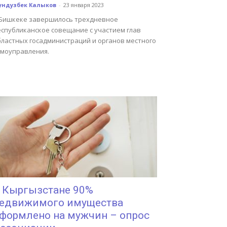
ундузбек Калыков
-
23 января 2023
 Бишкеке завершилось трехдневное
еспубликанское совещание с участием глав
бластных госадминистраций и органов местного
амоуправления.
 Кыргызстане 90%
едвижимого имущества
формлено на мужчин – опрос