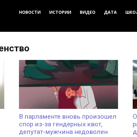
НОВОСТИ
ИСТОРИИ
ВИДЕО
ДАТА
ШКО
венство
В парламенте вновь произошел
О
спор из-за гендерных квот,
р
депутат-мужчина недоволен
д