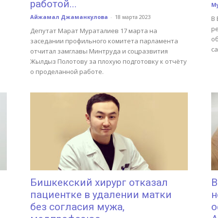
работой...
М
Айжамал Джаманкулова
-
18 марта 2023
В
р
Депутат Марат Мураталиев 17 марта на
о
заседании профильного комитета парламента
с
отчитал замглавы Минтруда и соцразвития
Жылдыз Полотову за плохую подготовку к отчёту
о проделанной работе.
Бишкекский хирург отказал
В
пациентке в удалении матки
н
без согласия мужа,
о