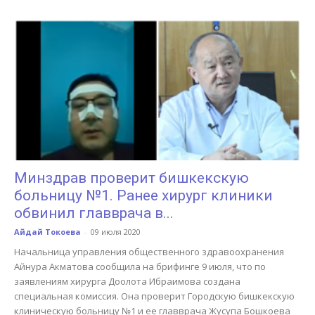
Минздрав проверит бишкекскую
больницу №1. Ранее хирург клиники
обвинил главврача в...
Айдай Токоева
-
09 июля 2020
Начальница управления общественного здравоохранения
Айнура Акматова сообщила на брифинге 9 июля, что по
заявлениям хирурга Доолота Ибраимова создана
специальная комиссия. Она проверит Городскую бишкекскую
клиническую больницу №1 и ее главврача Жусупа Бошкоева