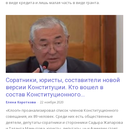
в виде кредита и лишь малая часть в виде гранта.
Cоратники, юристы, составители новой
версии Конституции. Кто вошел в
состав Конституционного...
Елена Короткова
-
22 ноября 2020
«Клооп» проанализировал список членов Конституционного
совещания, их 89 человек. Среди них есть общественные
деятели, депутаты-соратники и сторонники Садыра Жапарова
и Таланта Мамытова, юристы, депутаты, чьи фамилии стоят