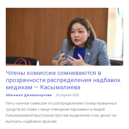
Члены комиссии сомневаются в
прозрачности распределения надбавок
медикам — Касымалиева
Айжамал Джаманкулова
-
29 апреля 2020
Пять членов комиссии по распределению пожертвованных
средств во главе с вице-спикером парламента Аидой
Касымалиевой выступили против выделения этих денег на
выплаты надбавок врачам.