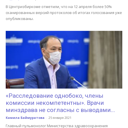
В Центризбиркоме отметили, что на 12 апреля более 50%
сканированных версий протоколов об итогах голосования уже
опубликованы.
«Расследование однобоко, члены
комиссии некомпетентны». Врачи
минздрава не согласны с выводами...
Камила Баймуратова
-
25 января 2021
Главный пульмонолог Министерства здравоохранения