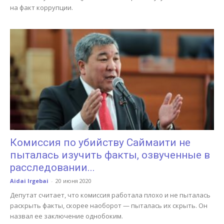
на факт коррупции.
Комиссия по убийству Саймаити не
пыталась изучить факты, озвученные в
расследовании...
Aidai Irgebai
-
20 июня 2020
Депутат считает, что комиссия работала плохо и не пыталась
раскрыть факты, скорее наоборот — пыталась их скрыть. Он
назвал ее заключение однобоким.