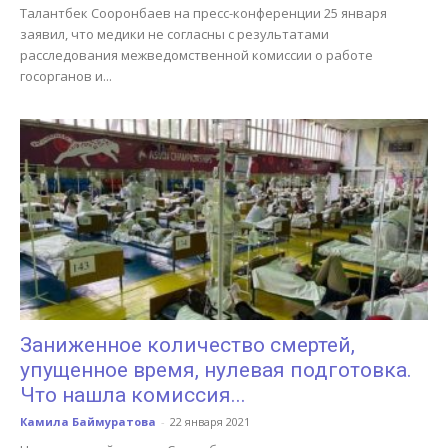
Талантбек Сооронбаев на пресс-конференции 25 января
заявил, что медики не согласны с результатами
расследования межведомственной комиссии о работе
госорганов и...
Заниженное количество смертей,
упущенное время, нулевая подготовка.
Что нашла комиссия...
Камила Баймуратова
-
22 января 2021