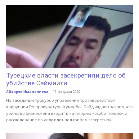
Турецкие власти засекретили дело об
убийстве Саймаити
Айзирек Иманалиева
-
11 февраля 2020
На заседании прокурор управления противодействия
коррупции Генпрокуратуры Кумарбек Байдылдаев заявил, что
убийство бизнесмена входит в категорию «особо тяжких», и
расследование по делу идет под грифом «секретно».