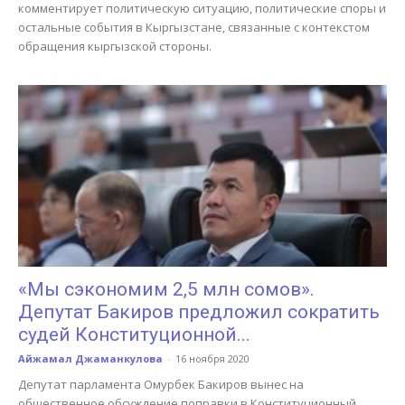
комментирует политическую ситуацию, политические споры и
остальные события в Кыргызстане, связанные с контекстом
обращения кыргызской стороны.
«Мы сэкономим 2,5 млн сомов».
Депутат Бакиров предложил сократить
судей Конституционной...
Айжамал Джаманкулова
-
16 ноября 2020
Депутат парламента Омурбек Бакиров вынес на
общественное обсуждение поправки в Конституционный