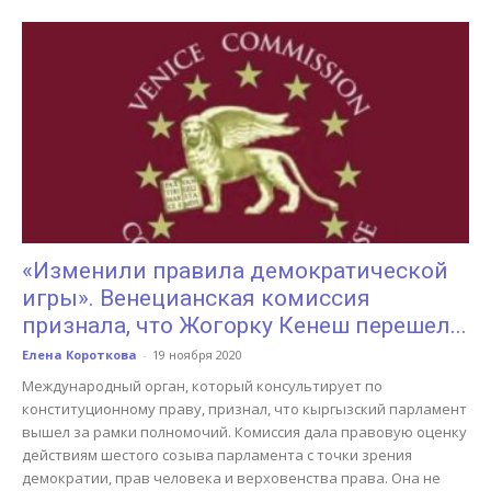
«Изменили правила демократической
игры». Венецианская комиссия
признала, что Жогорку Кенеш перешел...
Елена Короткова
-
19 ноября 2020
Международный орган, который консультирует по
конституционному праву, признал, что кыргызский парламент
вышел за рамки полномочий. Комиссия дала правовую оценку
действиям шестого созыва парламента с точки зрения
демократии, прав человека и верховенства права. Она не