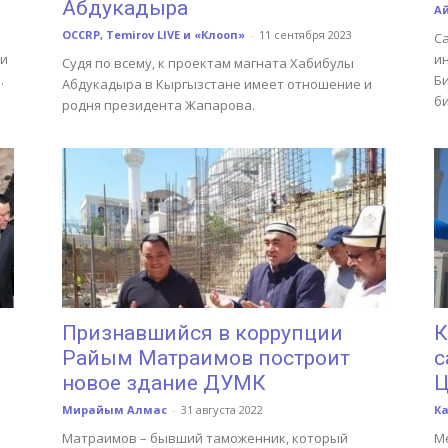
Абдукадыра
А
OCCRP, Temirov LIVE и «Клооп»
-
11 сентября 2023
С
 и
и
Судя по всему, к проектам магната Хабибулы
.
Б
Абдукадыра в Кыргызстане имеет отношение и
б
родня президента Жапарова.
Признавшийся в коррупции
К
Райым Матраимов построит
с
новое здание ДУМК
Ц
Мирайым Алмас
-
31 августа 2022
К
Матраимов – бывший таможенник, который
М