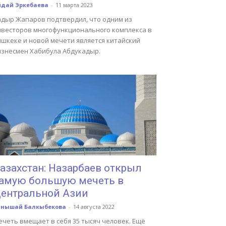
йдай Эркебаева
-
11 марта 2023
адыр Жапаров подтвердил, что одним из
нвесторов многофункционального комплекса в
ишкеке и новой мечети является китайский
изнесмен Хабибула Абдукадыр.
азахстан: Назарбаев открыл
амую большую мечеть в
ентральной Азии
анышай Балкыбекова
-
14 августа 2022
ечеть вмещает в себя 35 тысяч человек. Ещё