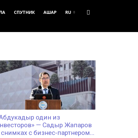
ЛА
СПУТНИК
АШАР
RU
Абдукадыр один из
нвесторов» — Садыр Жапаров
 снимках с бизнес-партнером...