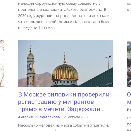
наладил коррупционную схему совместно с
ок
подпольным кланом китайского бизнесмена. В
о
2020 году журналисты-расследователи доказали,
что с помощью этой схемы из Кыргызстана было
выведено $700 млн.
В Москве силовики проверили
О
регистрацию у мигрантов
м
прямо в мечети. Задержали...
И
Айгерим Рыскулбекова
-
21 августа 2021
П
п
Несколько человек из места событий отметили,
в