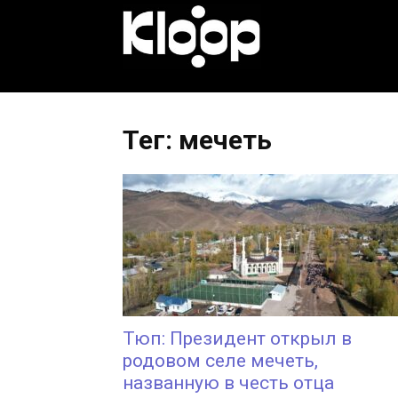
KLOOP.KG
—
Тег: мечеть
Новости
Кыргызстана
Тюп: Президент открыл в
родовом селе мечеть,
названную в честь отца