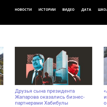
НОВОСТИ
ИСТОРИИ
ВИДЕО
ДАТА
ШКО
Друзья сына президента
«
Жапарова оказались бизнес-
и
партнерами Хабибулы
о