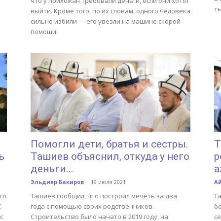
что у прихожан требовали деньги, если они хотят
ты
выйти. Кроме того, по их словам, одного человека
сильно избили — его увезли на машине скорой
помощи.
Помогли дети, братья и сестры.
Т
ь
Ташиев объяснил, откуда у него
р
деньги...
а
Эльдияр Бакиров
-
19 июля 2021
А
го
Ташиев сообщил, что построил мечеть за два
Т
К
года с помощью своих родственников.
б
с
Строительство было начато в 2019 году, на
се