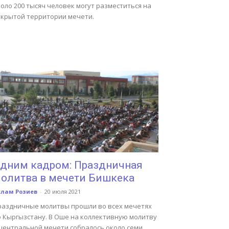
оло 200 тысяч человек могут разместиться на
ткрытой территории мечети.
дним кадром: Праздничная
олитва в мечети Бишкека
слам Розиев
-
20 июля 2021
раздничные молитвы прошли во всех мечетях
о Кыргызстану. В Оше на коллективную молитву
 центральной мечети собралось около семи