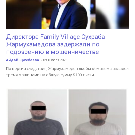
Директора Family Village Сухраба
Жармухамедова задержали по
подозрению в мошенничестве
Айдай Эркебаева
-
09 января 2023
По версии следствия, Жармухамедов якобы обманом завладел
тремя машинами на общую сумму $100 тысяч.