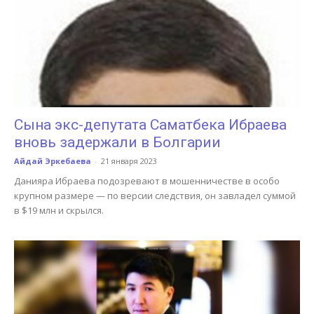
Сына экс-депутата Саматбека Ибраева
вновь задержали в Болгарии
Айдай Эркебаева
-
21 января 2023
Данияра Ибраева подозревают в мошенничестве в особо
крупном размере — по версии следствия, он завладел суммой
в $19 млн и скрылся.