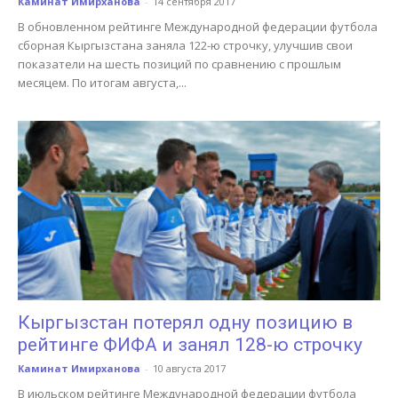
Каминат Имирханова
-
14 сентября 2017
В обновленном рейтинге Международной федерации футбола
сборная Кыргызстана заняла 122-ю строчку, улучшив свои
показатели на шесть позиций по сравнению с прошлым
месяцем. По итогам августа,...
Кыргызстан потерял одну позицию в
рейтинге ФИФА и занял 128-ю строчку
Каминат Имирханова
-
10 августа 2017
В июльском рейтинге Международной федерации футбола