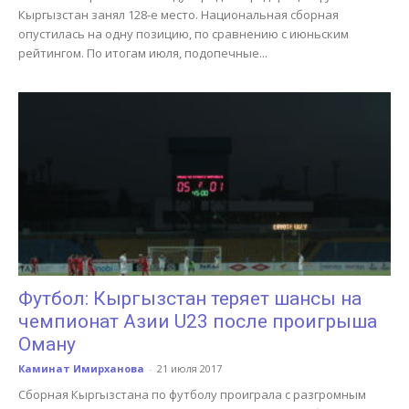
Кыргызстан занял 128-е место. Национальная сборная
опустилась на одну позицию, по сравнению с июньским
рейтингом. По итогам июля, подопечные...
Футбол: Кыргызстан теряет шансы на
чемпионат Азии U23 после проигрыша
Оману
Каминат Имирханова
-
21 июля 2017
Сборная Кыргызстана по футболу проиграла с разгромным