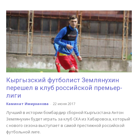
Кыргызский футболист Землянухин
перешел в клуб российской премьер-
лиги
Каминат Имирханова
-
22 июня 2017
Лучший в истории бомбардир сборной Кыргызстана Антон
Землянухин будет играть за клуб СКА из Хабаровска, который
с нового сезона выступает в самой престижной российской
футбольной лиге.