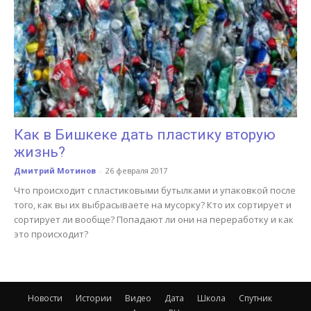
Как в Бишкеке дать пластику вторую
жизнь?
Дмитрий Мотинов
-
26 февраля 2017
Что происходит с пластиковыми бутылками и упаковкой после
того, как вы их выбрасываете на мусорку? Кто их сортирует и
сортирует ли вообще? Попадают ли они на переработку и как
это происходит?
Новости
Истории
Видео
Дата
Школа
Спутник