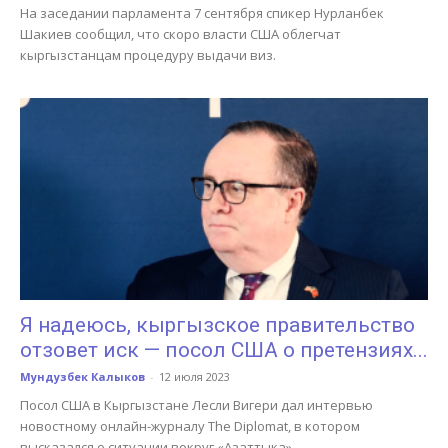
На заседании парламента 7 сентября спикер Нурланбек
Шакиев сообщил, что скоро власти США облегчат
кыргызстанцам процедуру выдачи виз.
Я надеюсь, кыргызское правительство
отзовет иск — посол США о претензиях...
Мундузбек Калыков
-
12 июля 2023
Посол США в Кыргызстане Лесли Вигери дал интервью
новостному онлайн-журналу The Diplomat, в котором
высказался о ситуации вокруг «Азаттыка».