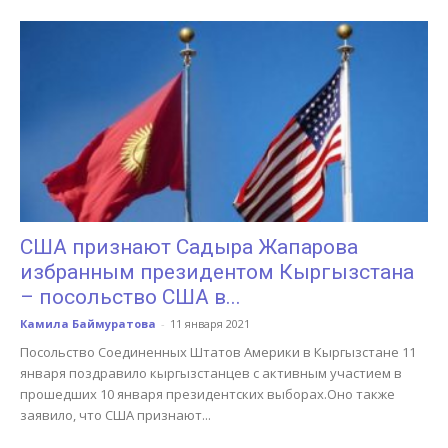
США признают Садыра Жапарова
избранным президентом Кыргызстана
– посольство США в...
Камила Баймуратова
-
11 января 2021
Посольство Соединенных Штатов Америки в Кыргызстане 11
января поздравило кыргызстанцев с активным участием в
прошедших 10 января президентских выборах.Оно также
заявило, что США признают...