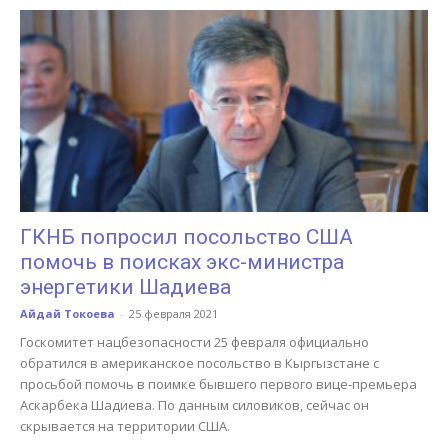
ГКНБ попросил посольство США
помочь в поисках экс-министра
энергетики Шадиева
Айдай Токоева
-
25 февраля 2021
Госкомитет нацбезопасности 25 февраля официально
обратился в американское посольство в Кыргызстане с
просьбой помочь в поимке бывшего первого вице-премьера
Аскарбека Шадиева. По данным силовиков, сейчас он
скрывается на территории США.