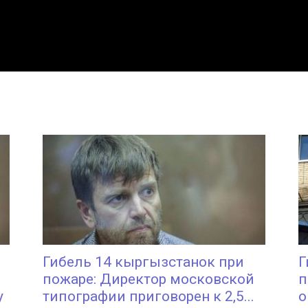
Гибель 14 кыргызстанок при
Г
пожаре: Директор московской
п
у
типографии приговорен к 2,5...
о