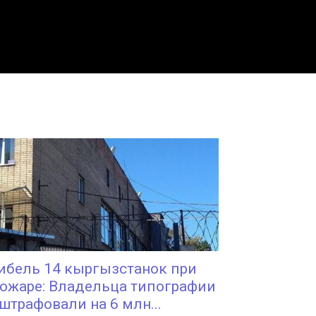
ибель 14 кыргызстанок при
ожаре: Владельца типографии
штрафовали на 6 млн...