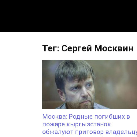
Тег: Сергей Москвин
Москва: Родные погибших в
пожаре кыргызстанок
обжалуют приговор владельц