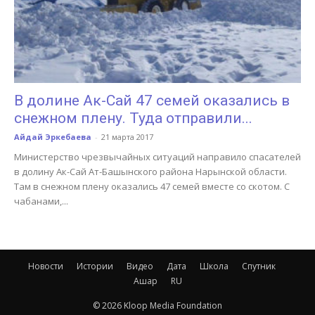
В долине Ак-Сай 47 семей оказались в
снежном плену. Туда отправили...
Айдай Эркебаева
-
21 марта 2017
Министерство чрезвычайных ситуаций направило спасателей
в долину Ак-Сай Ат-Башынского района Нарынской области.
Там в снежном плену оказались 47 семей вместе со скотом. С
чабанами,...
Новости
Истории
Видео
Дата
Школа
Спутник
Ашар
RU
© 2026 Kloop Media Foundation