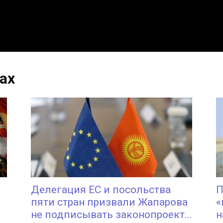
тах
Делегация ЕС и посольства
П
пяти стран призвали Жапарова
«
не подписывать законопроект...
н