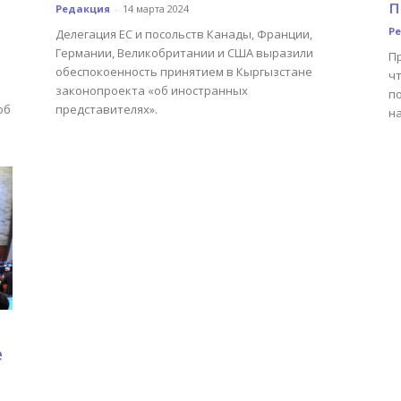
п
Редакция
-
14 марта 2024
Р
Делегация ЕС и посольств Канады, Франции,
Германии, Великобритании и США выразили
Пр
обеспокоенность принятием в Кыргызстане
ч
законопроекта «об иностранных
п
об
представителях».
на
е