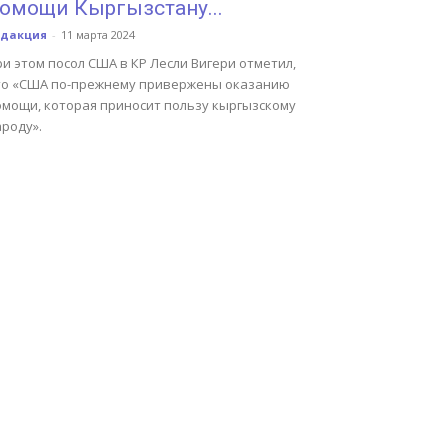
омощи Кыргызстану...
едакция
-
11 марта 2024
и этом посол США в КР Лесли Вигери отметил,
то «США по-прежнему привержены оказанию
омощи, которая приносит пользу кыргызскому
роду».