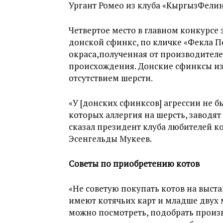
Ургант Ромео из клуба «КыргызФелин
Четвертое место в главном конкурсе
донской сфинкс, по кличке «Фекла П
окраса,полученная от производител
происхождения. Донские сфинксы и
отсутствием шерсти.
«У [донских сфинксов] агрессии не бы
которых аллергия на шерсть, заводят
сказал президент клуба любителей 
Эсенгельды Мукеев.
Советы по приобретению котов
«Не советую покупать котов на выста
имеют котячьих карт и младше двух м
можно посмотреть, подобрать произв