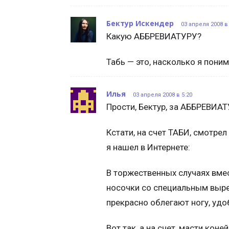
Бектур Искендер
03 апреля 2008 в 
Какую АББРЕВИАТУРУ?
Табь — это, насколько я понима
Илья
03 апреля 2008 в 5:20
Прости, Бектур, за АББРЕВИАТУ
Кстати, на счет ТАБИ, смотрел
я нашел в Интернете:
В торжественных случаях вмес
носочки со специальным выре
прекрасно облегают ногу, удо
Вот так, а на счет, масти коней 