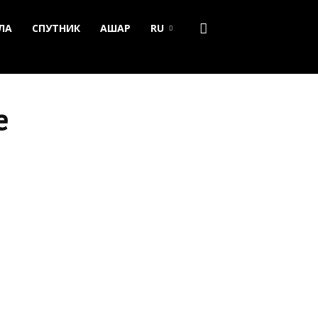
ЛА
СПУТНИК
АШАР
RU
е