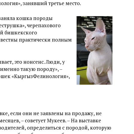
ология», занявший третье место.
 заняла кошка породы
еструшка», черепахового
ей бишкекского
звестны практически полным
вает, это нонсенс. Люди, у
 именно такую породу», –
кошек «КыргызФелинология»,
вке, если они не заявлены на продажу, не
есяцев, – советует Мукеев. – На выставке
одителей, определиться с породой, которую