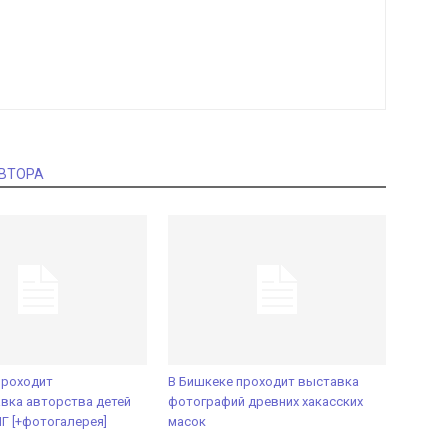
АВТОРА
проходит
В Бишкеке проходит выставка
вка авторства детей
фотографий древних хакасских
НГ [+фотогалерея]
масок