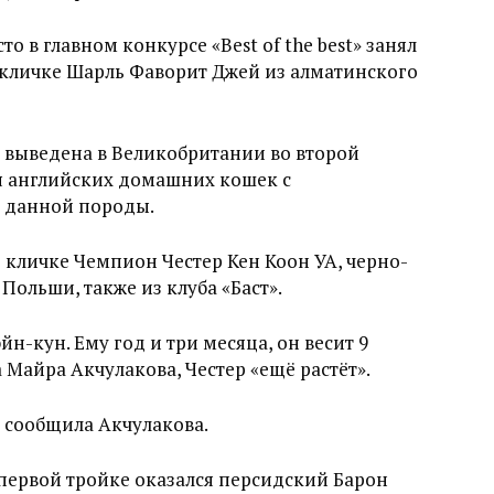
то в главном конкурсе «Best of the best» занял
 кличке Шарль Фаворит Джей из алматинского
 выведена в Великобритании во второй
я английских домашних кошек с
и данной породы.
о кличке Чемпион Честер Кен Коон УА, черно-
ольши, также из клуба «Баст».
н-кун. Ему год и три месяца, он весит 9
а Майра Акчулакова, Честер «ещё растёт».
– сообщила Акчулакова.
ервой тройке оказался персидский Барон