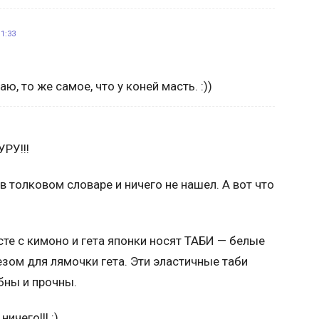
1:33
ю, то же самое, что у коней масть. :))
РУ!!!
 в толковом словаре и ничего не нашел. А вот что
те с кимоно и гета японки носят ТАБИ — белые
зом для лямочки гета. Эти эластичные таби
бны и прочны.
ничего!!! :)