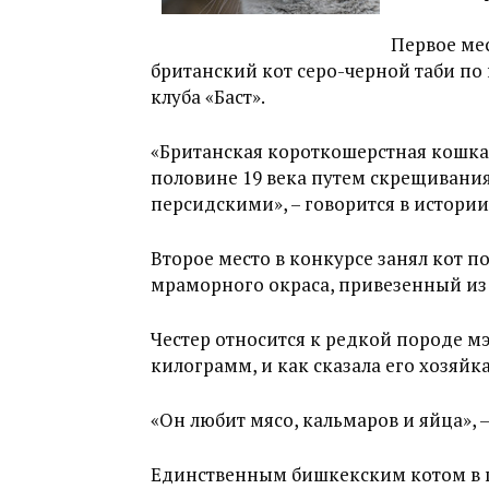
Первое мес
британский кот серо-черной таби по
клуба «Баст».
«Британская короткошерстная кошка
половине 19 века путем скрещивани
персидскими», – говорится в истори
Второе место в конкурсе занял кот п
мраморного окраса, привезенный из П
Честер относится к редкой породе мэй
килограмм, и как сказала его хозяйк
«Он любит мясо, кальмаров и яйца», 
Единственным бишкекским котом в п