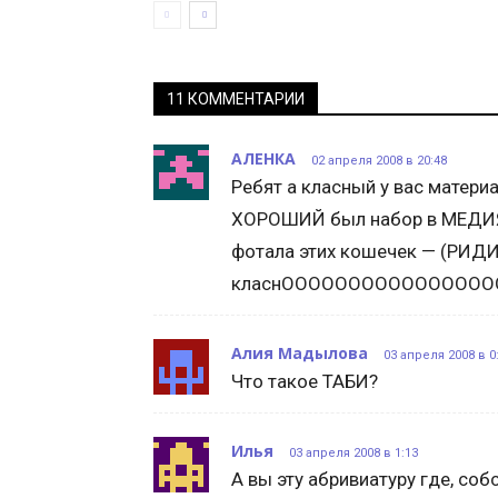
11 КОММЕНТАРИИ
АЛЕНКА
02 апреля 2008 в 20:48
Ребят а класный у вас материа
ХОРОШИЙ был набор в МЕДИЯ Ц
фотала этих кошечек — (РИДИ
класнОООООООООООООООО
Алия Мадылова
03 апреля 2008 в 0
Что такое ТАБИ?
Илья
03 апреля 2008 в 1:13
А вы эту абривиатуру где, соб