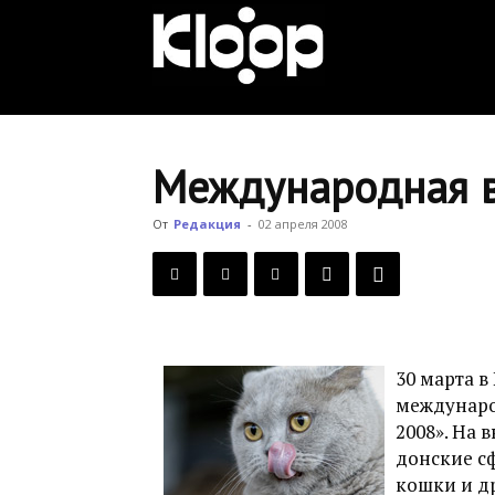
KLOOP.KG
—
Международная в
Новости
От
Редакция
-
02 апреля 2008
Кыргызстана
30 марта в
междунаро
2008». На 
донские с
кошки и д