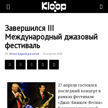
KLOOP.KG
Завершился III
—
Международный джазовый
фестиваль
Новости
От
Илья Каримджанов
-
29 апреля 2008
Кыргызстана
27 апреля состоялся
последний концерт в
рамках фестиваля
«Джаз-Бишкек-Весна».