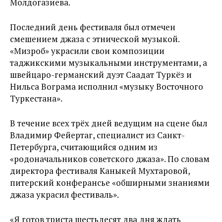
Молдогазиева.
Последний день фестиваля был отмечен
смешением джаза с этнической музыкой.
«Мизроб» украсили свои композиции
таджикскими музыкальными инструментами, а
швейцаро-германский дуэт Саадат Туркёз и
Нильса Вограма исполнил «музыку Восточного
Туркестана».
В течение всех трёх дней ведущим на сцене был
Владимир Фейертаг, специалист из Санкт-
Петербурга, считающийся одним из
«родоначальников советского джаза». По словам
директора фестиваля Каныкей Мухтаровой,
питерский конферансье «обширными знаниями
джаза украсил фестиваль».
«Я готов триста шестьдесят два дня ждать