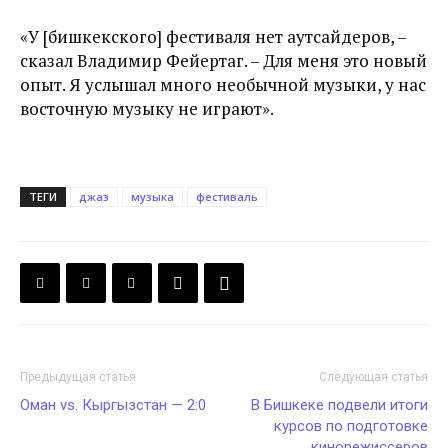
«У [бишкекского] фестиваля нет аутсайдеров, –
сказал Владимир Фейертаг. – Для меня это новый
опыт. Я услышал много необычной музыки, у нас
восточную музыку не играют».
ТЕГИ
джаз
музыка
фестиваль
Предыдущая статья
Следующая статья
Оман vs. Кыргызстан — 2:0
В Бишкеке подвели итоги
курсов по подготовке
кинорежиссеров