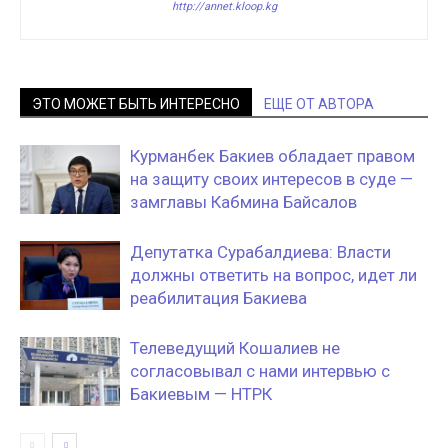
http://annet.kloop.kg
ЭТО МОЖЕТ БЫТЬ ИНТЕРЕСНО
ЕЩЕ ОТ АВТОРА
Курманбек Бакиев обладает правом
на защиту своих интересов в суде —
замглавы Кабмина Байсалов
Депутатка Сурабалдиева: Власти
должны ответить на вопрос, идет ли
реабилитация Бакиева
Телеведущий Кошалиев не
согласовывал с нами интервью с
Бакиевым — НТРК