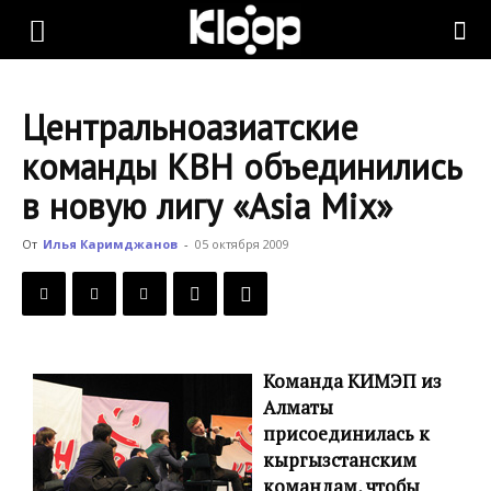
KLOOP.KG
Центральноазиатские
—
команды КВН объединились
в новую лигу «Asia Mix»
Новости
От
Илья Каримджанов
-
05 октября 2009
Кыргызстана
Команда КИМЭП из
Алматы
присоединилась к
кыргызстанским
командам, чтобы