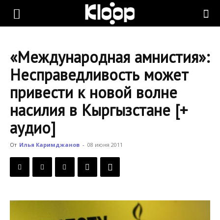
KLOOP.KG
«Международная амнистия»:
—
Несправедливость может
привести к новой волне
Новости
насилия в Кыргызстане [+
аудио]
Кыргызстана
От
Илья Каримджанов
-
08 июня 2011