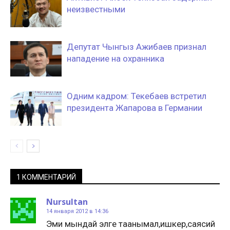
неизвестными
Депутат Чынгыз Ажибаев признал
нападение на охранника
Одним кадром: Текебаев встретил
президента Жапарова в Германии
1 КОММЕНТАРИЙ
Nursultan
14 января 2012 в 14:36
Эми мындай элге таанымал,ишкер,саясий