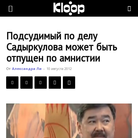
KLOOP.KG
Подсудимый по делу
—
Садыркулова может быть
отпущен по амнистии
Новости
От
Александра Ли
-
10 августа 2012
Кыргызстана