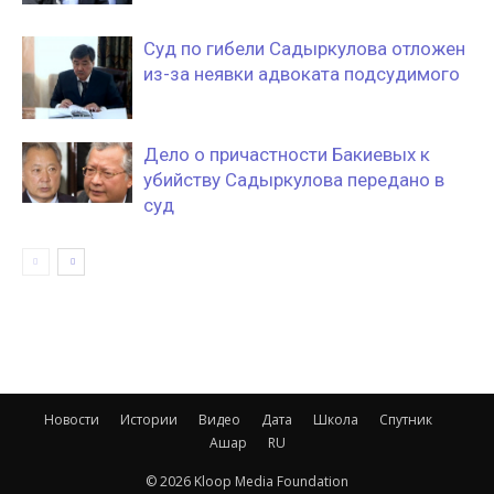
Суд по гибели Садыркулова отложен
из-за неявки адвоката подсудимого
Дело о причастности Бакиевых к
убийству Садыркулова передано в
суд
Новости
Истории
Видео
Дата
Школа
Спутник
Ашар
RU
© 2026 Kloop Media Foundation