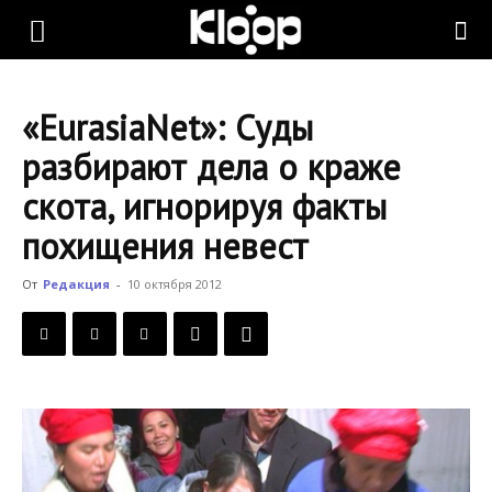
KLOOP.KG
«EurasiaNet»: Суды
—
разбирают дела о краже
скота, игнорируя факты
Новости
похищения невест
От
Редакция
-
10 октября 2012
Кыргызстана