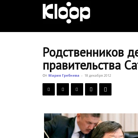
KLOOP.KG
—
Родственников де
правительства С
Новости
От
Мария Гребнева
-
18 декабря 2012
Кыргызстана