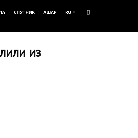
ЛА
СПУТНИК
АШАР
RU
лили из