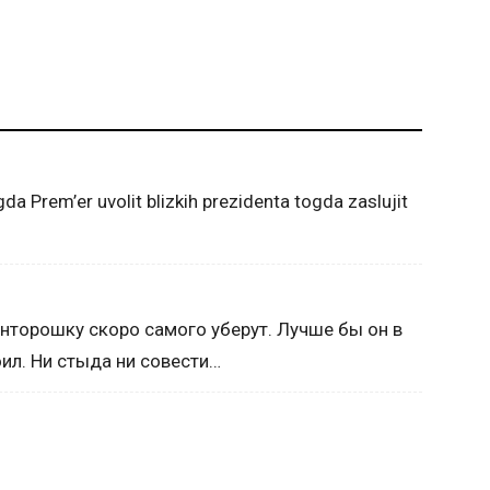
da Prem’er uvolit blizkih prezidenta togda zaslujit
анторошку скоро самого уберут. Лучше бы он в
л. Ни стыда ни совести…