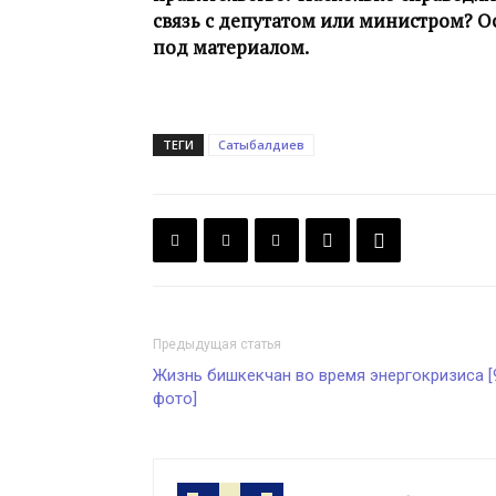
связь с депутатом или министром? О
под материалом.
ТЕГИ
Сатыбалдиев
Предыдущая статья
Жизнь бишкекчан во время энергокризиса [
фото]