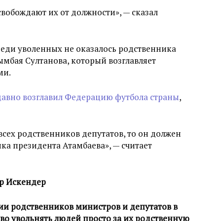
свобождают их от должности», — сказал
реди уволенных не оказалось родственника
мбая Султанова, который возглавляет
ми.
авно возглавил Федерацию футбола страны
,
всех родственников депутатов, то он должен
ка президента Атамбаева», — считает
р Искендер
ии родственников министров и депутатов в
во увольнять людей просто за их родственную