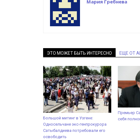
Мария Гребнева
ЭТО МОЖЕТ БЫТЬ ИНТЕРЕСНО
ЕЩЕ ОТ 
Премьер С
Большой митинг в Узгене:
себя полн
Односельчане экс-генпрокурора
Сатыбалдиева потребовали его
освободить