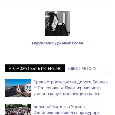
Нуржамал Джанибекова
ЭТО МОЖЕТ БЫТЬ ИНТЕРЕСНО
ЕЩЕ ОТ АВТОРА
Сроки строительства дороги Бишкек
— Ош сорваны. Премьер-министр
уволит главу госдирекции трассы
Большой митинг в Узгене:
Односельчане экс-генпрокурора