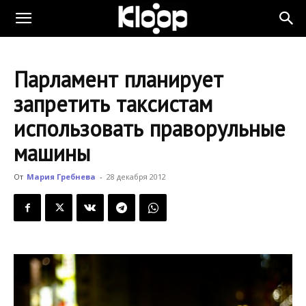
KLOOP.KG
Парламент планирует
—
запретить таксистам
использовать праворульные
Новости
машины
От
Мария Гребнева
-
28 декабря 2012
Кыргызстана