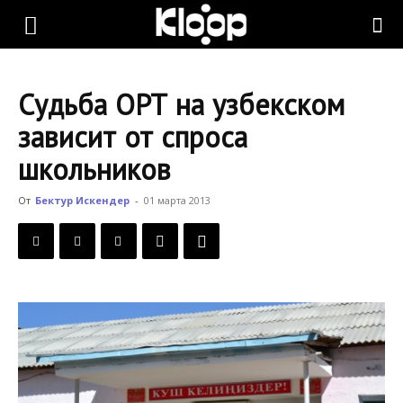
KLOOP.KG
Судьба ОРТ на узбекском
—
зависит от спроса
школьников
Новости
От
Бектур Искендер
-
01 марта 2013
Кыргызстана