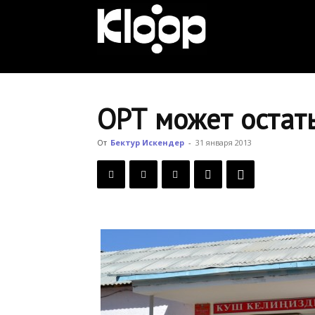
KLOOP.KG
—
ОРТ может остать
Новости
От
Бектур Искендер
-
31 января 2013
Кыргызстана