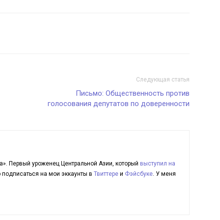
Следующая статья
Письмо: Общественность против
голосования депутатов по доверенности
а». Первый уроженец Центральной Азии, который
выступил на
ю подписаться на мои эккаунты в
Твиттере
и
Фэйсбуке
. У меня