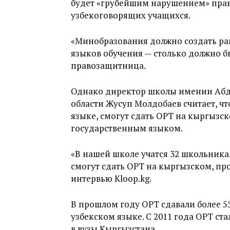
будет «грубейшим нарушением» прав
узбекоговорящих учащихся.
«Минобразования должно создать рав
языков обучения — столько должно бы
правозащитница.
Однако директор школы имении Абд
области Жусуп Молдобаев считает, чт
языке, смогут сдать ОРТ на кыргызск
государственным языком.
«В нашей школе учатся 32 школьника.
смогут сдать ОРТ на кыргызском, про
интервью Kloop.kg.
В прошлом году ОРТ сдавали более 55 
узбекском языке. С 2011 года ОРТ с
в вузы Кыргызстана.