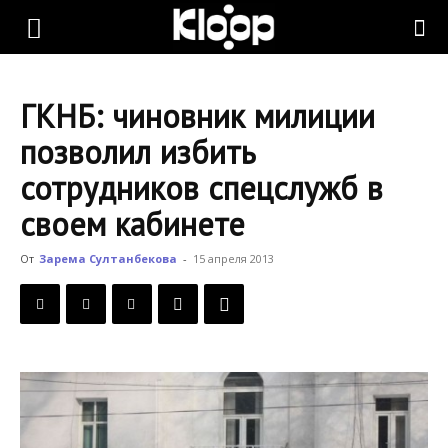
KLOOP.KG
ГКНБ: чиновник милиции
—
позволил избить
сотрудников спецслужб в
Новости
своем кабинете
От
Зарема Султанбекова
-
15 апреля 2013
Кыргызстана