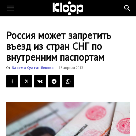
KLOOP.KG
Россия может запретить
—
въезд из стран СНГ по
внутренним паспортам
Новости
От
Зарема Султанбекова
-
15 апреля 2013
Кыргызстана