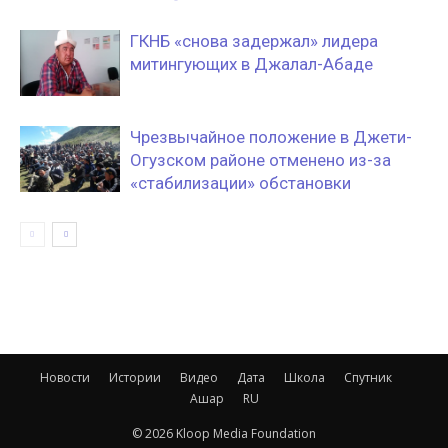
ГКНБ «снова задержал» лидера
митингующих в Джалал-Абаде
Чрезвычайное положение в Джети-
Огузском районе отменено из-за
«стабилизации» обстановки
Новости
Истории
Видео
Дата
Школа
Спутник
Ашар
RU
© 2026 Kloop Media Foundation