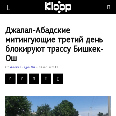
KLOOP.KG
Джалал-Абадские
—
митингующие третий день
блокируют трассу Бишкек-
Новости
Ош
От
Александра Ли
-
04 июня 2013
Кыргызстана